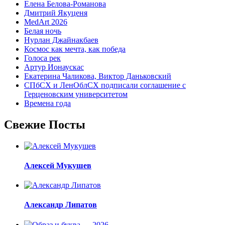
Елена Белова-Романова
Дмитрий Якуценя
MedArt 2026
Белая ночь
Нурлан Джайнакбаев
Космос как мечта, как победа
Голоса рек
Артур Ионаускас
Екатерина Чаликова, Виктор Даньковский
СПбСХ и ЛенОблСХ подписали соглашение с
Герценовским университетом
Времена года
Свежие Посты
Алексей Мукушев
Александр Липатов