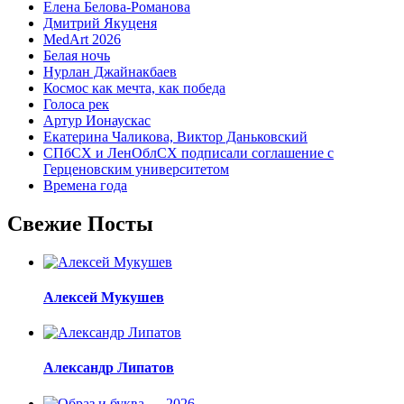
Елена Белова-Романова
Дмитрий Якуценя
MedArt 2026
Белая ночь
Нурлан Джайнакбаев
Космос как мечта, как победа
Голоса рек
Артур Ионаускас
Екатерина Чаликова, Виктор Даньковский
СПбСХ и ЛенОблСХ подписали соглашение с
Герценовским университетом
Времена года
Свежие Посты
Алексей Мукушев
Александр Липатов