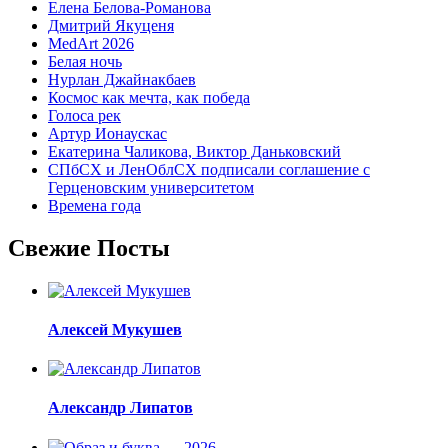
Елена Белова-Романова
Дмитрий Якуценя
MedArt 2026
Белая ночь
Нурлан Джайнакбаев
Космос как мечта, как победа
Голоса рек
Артур Ионаускас
Екатерина Чаликова, Виктор Даньковский
СПбСХ и ЛенОблСХ подписали соглашение с
Герценовским университетом
Времена года
Свежие Посты
Алексей Мукушев
Александр Липатов