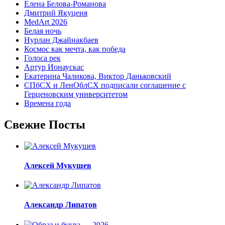
Елена Белова-Романова
Дмитрий Якуценя
MedArt 2026
Белая ночь
Нурлан Джайнакбаев
Космос как мечта, как победа
Голоса рек
Артур Ионаускас
Екатерина Чаликова, Виктор Даньковский
СПбСХ и ЛенОблСХ подписали соглашение с
Герценовским университетом
Времена года
Свежие Посты
Алексей Мукушев
Александр Липатов