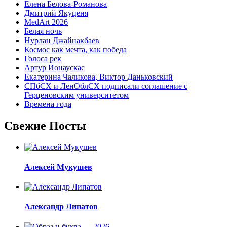
Елена Белова-Романова
Дмитрий Якуценя
MedArt 2026
Белая ночь
Нурлан Джайнакбаев
Космос как мечта, как победа
Голоса рек
Артур Ионаускас
Екатерина Чаликова, Виктор Даньковский
СПбСХ и ЛенОблСХ подписали соглашение с
Герценовским университетом
Времена года
Свежие Посты
Алексей Мукушев
Александр Липатов