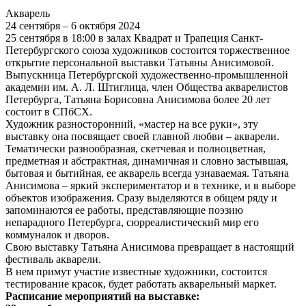
Акварель
24 сентября – 6 октября 2024
25 сентября в 18:00 в залах Квадрат и Трапеция Санкт-
Петербургского союза художников состоится торжественное
открытие персональной выставки Татьяны Анисимовой.
Выпускница Петербургской художественно-промышленной
академии им. А. Л. Штиглица, член Общества акварелистов
Петербурга, Татьяна Борисовна Анисимова более 20 лет
состоит в СПбСХ.
Художник разносторонний, «мастер на все руки», эту
выставку она посвящает своей главной любви – акварели.
Тематически разнообразная, скетчевая и полноцветная,
предметная и абстрактная, динамичная и словно застывшая,
бытовая и бытийная, ее акварель всегда узнаваемая. Татьяна
Анисимова – яркий экспериментатор и в технике, и в выборе
объектов изображения. Сразу выделяются в общем ряду и
запоминаются ее работы, представляющие поэзию
непарадного Петербурга, сюрреалистический мир его
коммуналок и дворов.
Свою выставку Татьяна Анисимова превращает в настоящий
фестиваль акварели.
В нем примут участие известные художники, состоится
тестирование красок, будет работать акварельный маркет.
Расписание мероприятий на выставке: