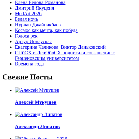
Елена Белова-Романова
Дмитрий Якуценя
MedArt 2026
Белая ночь
Нурлан Джайнакбаев
Космос как мечта, как победа
Голоса рек
Артур Ионаускас
Екатерина Чаликова, Виктор Даньковский
СПбСХ и ЛенОблСХ подписали соглашение с
Герценовским университетом
Времена года
Свежие Посты
Алексей Мукушев
Александр Липатов