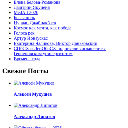
Елена Белова-Романова
Дмитрий Якуценя
MedArt 2026
Белая ночь
Нурлан Джайнакбаев
Космос как мечта, как победа
Голоса рек
Артур Ионаускас
Екатерина Чаликова, Виктор Даньковский
СПбСХ и ЛенОблСХ подписали соглашение с
Герценовским университетом
Времена года
Свежие Посты
Алексей Мукушев
Александр Липатов