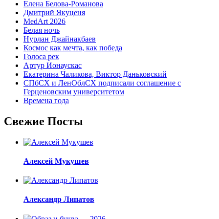
Елена Белова-Романова
Дмитрий Якуценя
MedArt 2026
Белая ночь
Нурлан Джайнакбаев
Космос как мечта, как победа
Голоса рек
Артур Ионаускас
Екатерина Чаликова, Виктор Даньковский
СПбСХ и ЛенОблСХ подписали соглашение с
Герценовским университетом
Времена года
Свежие Посты
Алексей Мукушев
Александр Липатов