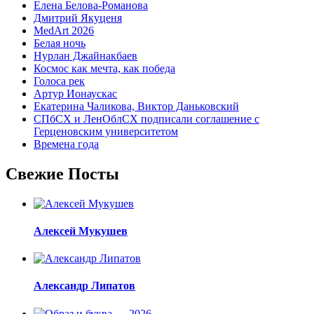
Елена Белова-Романова
Дмитрий Якуценя
MedArt 2026
Белая ночь
Нурлан Джайнакбаев
Космос как мечта, как победа
Голоса рек
Артур Ионаускас
Екатерина Чаликова, Виктор Даньковский
СПбСХ и ЛенОблСХ подписали соглашение с
Герценовским университетом
Времена года
Свежие Посты
Алексей Мукушев
Александр Липатов