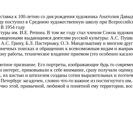
ыставка к 100-летию со дня рождения художника Анатолия Давыд
оду поступил в Среднюю художественную школу при Всероссийско
 В 1954 году
туры им. И.Е. Репина. В том же году стал членом Союза худож
ященными выдающимся деятелям русской культуры: А.С. Пушкин
 А.С. Грину, Б.Л. Пастернаку, О.Э. Мандельштаму и многим друг
сконечных поисках и обращениях к всевозможным видам и жанрам
ну работы, техническое владение приемом (это особенно касало
тное признание. Его портреты, изображающие будь то современн
интерес, приковывали к себе внимание, сразу получали оценку,
в, их кистью и штихелем созданы сотни выразительных и поэтич
Петербург загадочен, словно что-то важное из постигнутого им, 
аточно этой, привычной, любимой и понятной ему территории, 