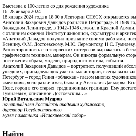
Выставка к 100-летию со дня рождения художника
16–28 января 2024
18 января 2024 года в 18.00 в Лектории СПбСХ открывается в
Анатолий Захарович Давыдов родился в Петрограде. В 1939 г
блокадном Ленинграде, в 1942–1946 служил в Красной Армии.
с отличием окончил Институт живописи, скульптуры и архитек
«Анатолий Давыдов получил признание своими работами, посв
Есенину, Ф.М. Достоевскому, М.Ю. Лермонтову, Н.С. Гумилёву,
Разносторонность его творческих интересов выражалась в бе
графическим техникам, манерам. Он никогда формальную сторо
постижения образа, модели, природного мотива, события.
Анатолий Захарович Давыдов – портретист, получивший абсолю
ушедших, принадлежащих уже только истории, всегда вызывали 
Петербург – город Гения «обласкан» глазом многих художнико
«мелодия», ясно различимая, была и у Анатолия Давыдова. Его 
Неве, город в его старых, традиционных границах. Ему дост
Гумилевым, описанной Достоевским…»
Юрий Витальевич Мудров
почетный член Российской академии художеств,
директор Государственного
музея-памятника «Исаакиевский собор»
Найти