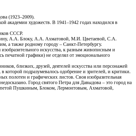
ова (1923–2009).
й академии художеств. В 1941–1942 годах находился в
ников СССР.
у, А.А. Блоку, А.А. Ахматовой, М.И. Цветаевой, С.А.
им, а также родному городу – Санкт-Петербургу.
 изобразительного искусства, к разным живописным и
сь печатной графики) не отделял от эмоционального
иков, близких, друзей, деятелей искусства или персонажей
 в которой подразумевалось одобрение и зрителей, и критики.
ных полотен и графических листов. Своя изобразительная
недосказано. Город святого Петра для Давыдова – это город на
воспетой Пушкиным, Блоком, Лермонтовым, Ахматовой,