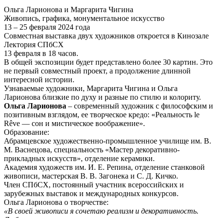
Ольга Ларионова и Маргарита Чигина
Живопись, графика, монументальное искусство
13 – 25 февраля 2024 года
Совместная выставка двух художников откроется в Кинозале
Лектория СПбСХ
13 февраля в 18 часов.
В общей экспозиции будет представлено более 30 картин. Это
не первый совместный проект, а продолжение длинной
интересной истории.
Узнаваемые художники, Маргарита Чигина и Ольга
Ларионова близкие по духу и разные по стилю и колориту.
Ольга Ларионова
– современный художник с философским и
позитивным взглядом, ее творческое кредо: «Реальность le
Rêve — сон и мистическое воображение».
Образование:
Абрамцевское художественно-промышленное училище им. В.
М. Васнецова, специальность «Мастер декоративно-
прикладных искусств», отделение керамики.
Академия художеств им. И. Е. Репина, отделение станковой
живописи, мастерская В. В. Загонека и С. Д. Кичко.
Член СПбСХ, постоянный участник всероссийских и
зарубежных выставок и международных конкурсов.
Ольга Ларионова о творчестве:
«В своей живописи я сочетаю реализм и декоративность.