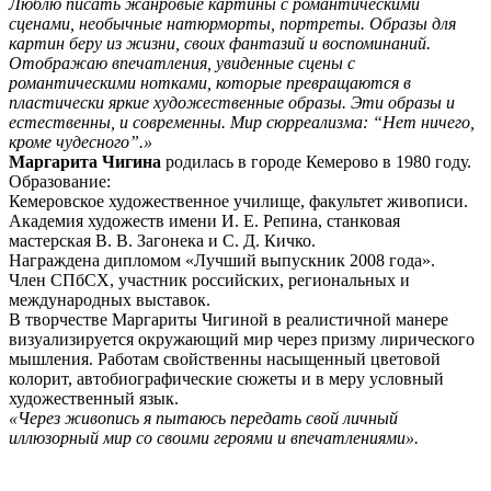
Люблю писать жанровые картины с романтическими
сценами, необычные натюрморты, портреты. Образы для
картин беру из жизни, своих фантазий и воспоминаний.
Отображаю впечатления, увиденные сцены с
романтическими нотками, которые превращаются в
пластически яркие художественные образы. Эти образы и
естественны, и современны. Мир сюрреализма: “Нет ничего,
кроме чудесного”.»
Маргарита Чигина
родилась в городе Кемерово в 1980 году.
Образование:
Кемеровское художественное училище, факультет живописи.
Академия художеств имени И. Е. Репина, станковая
мастерская В. В. Загонека и С. Д. Кичко.
Награждена дипломом «Лучший выпускник 2008 года».
Член СПбСХ, участник российских, региональных и
международных выставок.
В творчестве Маргариты Чигиной в реалистичной манере
визуализируется окружающий мир через призму лирического
мышления. Работам свойственны насыщенный цветовой
колорит, автобиографические сюжеты и в меру условный
художественный язык.
«Через живопись я пытаюсь передать свой личный
иллюзорный мир со своими героями и впечатлениями».