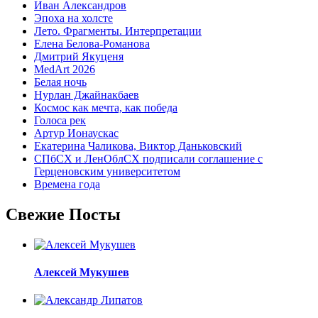
Иван Александров
Эпоха на холсте
Лето. Фрагменты. Интерпретации
Елена Белова-Романова
Дмитрий Якуценя
MedArt 2026
Белая ночь
Нурлан Джайнакбаев
Космос как мечта, как победа
Голоса рек
Артур Ионаускас
Екатерина Чаликова, Виктор Даньковский
СПбСХ и ЛенОблСХ подписали соглашение с
Герценовским университетом
Времена года
Свежие Посты
Алексей Мукушев