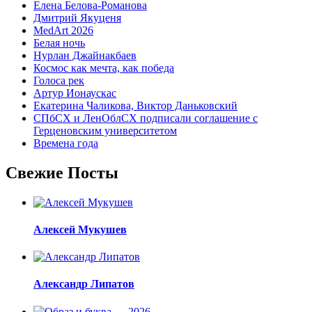
Елена Белова-Романова
Дмитрий Якуценя
MedArt 2026
Белая ночь
Нурлан Джайнакбаев
Космос как мечта, как победа
Голоса рек
Артур Ионаускас
Екатерина Чаликова, Виктор Даньковский
СПбСХ и ЛенОблСХ подписали соглашение с
Герценовским университетом
Времена года
Свежие Посты
Алексей Мукушев
Александр Липатов