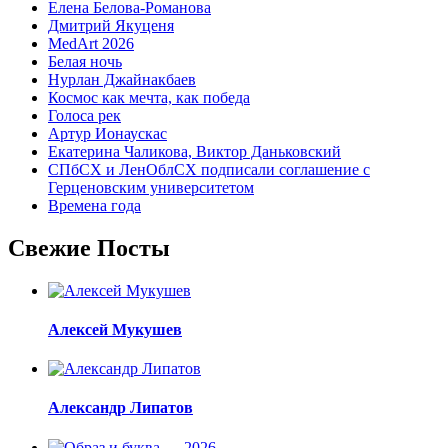
Елена Белова-Романова
Дмитрий Якуценя
MedArt 2026
Белая ночь
Нурлан Джайнакбаев
Космос как мечта, как победа
Голоса рек
Артур Ионаускас
Екатерина Чаликова, Виктор Даньковский
СПбСХ и ЛенОблСХ подписали соглашение с
Герценовским университетом
Времена года
Свежие Посты
Алексей Мукушев
Александр Липатов