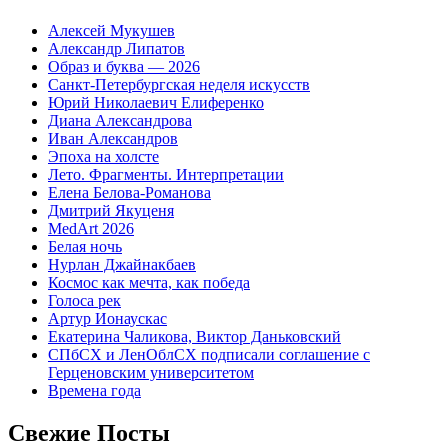
Алексей Мукушев
Александр Липатов
Образ и буква — 2026
Санкт-Петербургская неделя искусств
Юрий Николаевич Елиференко
Диана Александрова
Иван Александров
Эпоха на холсте
Лето. Фрагменты. Интерпретации
Елена Белова-Романова
Дмитрий Якуценя
MedArt 2026
Белая ночь
Нурлан Джайнакбаев
Космос как мечта, как победа
Голоса рек
Артур Ионаускас
Екатерина Чаликова, Виктор Даньковский
СПбСХ и ЛенОблСХ подписали соглашение с
Герценовским университетом
Времена года
Свежие Посты