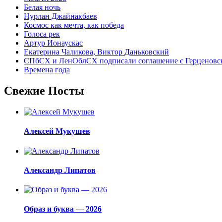
Белая ночь
Нурлан Джайнакбаев
Космос как мечта, как победа
Голоса рек
Артур Ионаускас
Екатерина Чаликова, Виктор Даньковский
СПбСХ и ЛенОблСХ подписали соглашение с Герценовс
Времена года
Свежие Посты
Алексей Мукушев
Александр Липатов
Образ и буква — 2026