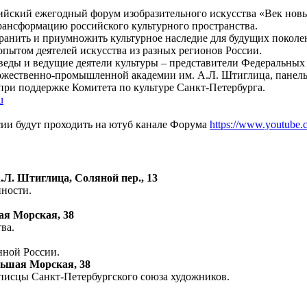
ссийский ежегодный форум изобразительного искусства «Век нов
трансформацию российского культурного пространства.
ранить и приумножить культурное наследие для будущих поколе
пытом деятелей искусства из разных регионов России.
еды и ведущие деятели культуры – представители Федеральных 
дожественно-промышленной академии им. А.Л. Штиглица, панель
при поддержке Комитета по культуре Санкт-Петербурга.
u
сии будут проходить на ютуб канале Форума
https://www.youtub
Л. Штиглица, Соляной пер., 13
нности.
ая Морская, 38
ва.
нной России.
льшая Морская, 38
писцы Санкт-Петербургского союза художников.