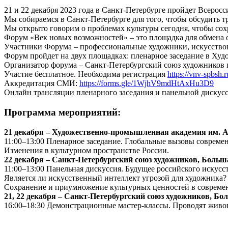
21 и 22 декабря 2023 года в Санкт-Петербурге пройдет Всеро
Мы собираемся в Санкт-Петербурге для того, чтобы обсудить 
Мы открыто говорим о проблемах культуры сегодня, чтобы сох
Форум «Век новых возможностей» – это площадка для обмена о
Участники Форума – профессиональные художники, искусствов
Форум пройдет на двух площадках: пленарное заседание в Ху
Организатор форума – Санкт-Петербургский союз художников 
Участие бесплатное. Необходима регистрация
https://vnv-spbsh.r
Аккредитация СМИ:
https://forms.gle/1WjhV9mdHtAxHu3D9
Онлайн трансляции пленарного заседания и панельной дискус
Программа мероприятий:
21 декабря – Художественно-промышленная академия им. А.
11:00–13:00 Пленарное заседание. Глобальные вызовы совреме
Изменения в культурном пространстве России.
22 декабря – Санкт-Петербургский союз художников, Больш
11:00–13:00 Панельная дискуссия. Будущее российского искусст
Является ли искусственный интеллект угрозой для художника?
Сохранение и приумножение культурных ценностей в совреме
21, 22 декабря – Санкт-Петербургский союз художников, Бо
16:00–18:30 Демонстрационные мастер-классы. Проводят живо