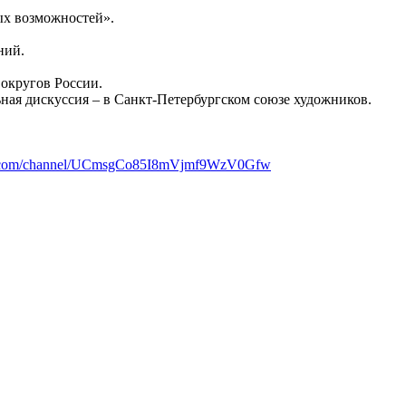
ых возможностей».
ний.
округов России.
ная дискуссия – в Санкт-Петербургском союзе художников.
e.com/channel/UCmsgCo85I8mVjmf9WzV0Gfw