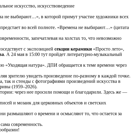
альное искусство, искусствоведение
на не выбирают…», в которой примут участие художники всех
предстает во всей полноте. «Времена не выбирают…» (цитата
ременности, запечатлевая на холстах то, что невозможно
соседствует с экспозицией
секции керамики
«Просто лето»,
ва
. А 24 мая в 15:00 тут пройдет литературно-музыкальный
ю «Уходящая натура». ДПИ обращается к теме времени через
ляя зрителю увидеть произведение по-разному в каждой точке.
а, так и стенды с фотографиями произведений искусства в
ривы (1959–2026).
тории: через нее просили помощи и благодарили. Здесь же —
писей и мозаик для церковных объектов и светских
и размышляют о времени и осмысляют то, что остается за
 сама современность.
ообразии!