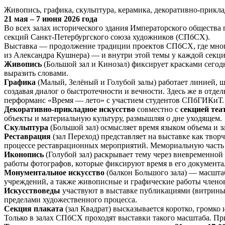
Живопись, графика, скульптура, керамика, декоративно-прикла
21 мая – 7 июня 2026 года
Во всех залах исторического здания Императорского общества
секций Санкт-Петербургского союза художников (СПбСХ).
Выставка — продолжение традиции проектов СПбСХ, где много
из Александра Кушнера) — и внутри этой темы у каждой секц
Живопись
(Большой зал и Кинозал) фиксирует красками сегод
выразить словами.
Графика
(Малый, Зелёный и Голубой залы) работает линией, ш
создавая диалог о быстротечности и вечности. Здесь же в отд
перформанс «Время — лето» с участием студентов СПбГИКиТ.
Декоративно-прикладное искусство
совместно с
секцией теа
объекты и материальную культуру, размышляя о дне уходящем.
Скульптура
(Большой зал) осмысляет время языком объема и з
Реставрация
(зал Переход) представляет на выставке как твор
процессе реставрационных мероприятий. Мемориальную часть 
Иконопись
(Голубой зал) раскрывает тему через вневременной
работы фотографов, которые фиксируют время в его документа
Монументальное искусство
(балкон Большого зала) — масштаб
учреждений, а также живописные и графические работы члено
Искусствоведы
участвуют в выставке публикациями (витрины 
пределами художественного процесса.
Секция плаката
(зал Квадрат) высказывается коротко, громко 
Только в залах СПбСХ проходят выставки такого масштаба. При