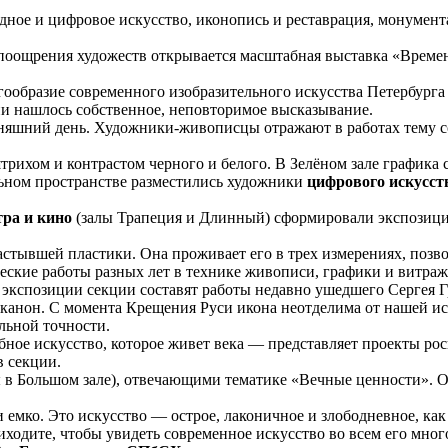
дное и цифровое искусство, иконопись и реставрация, монумент
 поощрения художеств открывается масштабная выставка «Време
образие современного изобразительного искусства Петербурга 
ии нашлось собственное, неповторимое высказывание.
няшний день. Художники-живописцы отражают в работах тему сов
трихом и контрастом черного и белого. В Зелёном зале графика 
ельном пространстве разместились художники
цифрового искусст
тра и кино
(залы Трапеция и Длинный) сформировали экспозици
астывшей пластики. Она проживает его в трех измерениях, позво
ческие работы разных лет в технике живописи, графики и витраж
экспозиции секции составят работы недавно ушедшего Сергея Г
 канон. С момента Крещения Руси икона неотделима от нашей ис
льной точности.
ное искусство, которое живет века — представляет проекты рос
в секции.
в Большом зале), отвечающими тематике «Вечные ценности». Он
и емко. Это искусство — острое, лаконичное и злободневное, как
ходите, чтобы увидеть современное искусство во всем его мног