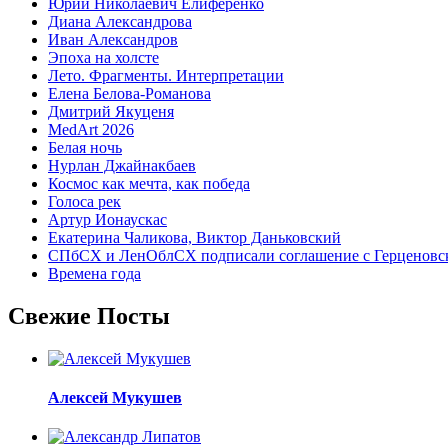
Юрий Николаевич Елиференко
Диана Александрова
Иван Александров
Эпоха на холсте
Лето. Фрагменты. Интерпретации
Елена Белова-Романова
Дмитрий Якуценя
MedArt 2026
Белая ночь
Нурлан Джайнакбаев
Космос как мечта, как победа
Голоса рек
Артур Ионаускас
Екатерина Чаликова, Виктор Даньковский
СПбСХ и ЛенОблСХ подписали соглашение с Герценовс
Времена года
Свежие Посты
Алексей Мукушев