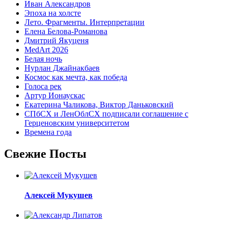
Иван Александров
Эпоха на холсте
Лето. Фрагменты. Интерпретации
Елена Белова-Романова
Дмитрий Якуценя
MedArt 2026
Белая ночь
Нурлан Джайнакбаев
Космос как мечта, как победа
Голоса рек
Артур Ионаускас
Екатерина Чаликова, Виктор Даньковский
СПбСХ и ЛенОблСХ подписали соглашение с
Герценовским университетом
Времена года
Свежие Посты
Алексей Мукушев