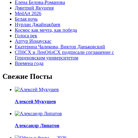
Елена Белова-Романова
Дмитрий Якуценя
MedArt 2026
Белая ночь
Нурлан Джайнакбаев
Космос как мечта, как победа
Голоса рек
Артур Ионаускас
Екатерина Чаликова, Виктор Даньковский
СПбСХ и ЛенОблСХ подписали соглашение с
Герценовским университетом
Времена года
Свежие Посты
Алексей Мукушев
Александр Липатов