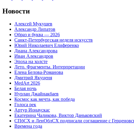
Новости
Алексей Мукушев
Александр Липатов
Образ и буква — 2026
Санкт-Петербургская неделя искусств
Юрий Николаевич Елиференко
Диана Александрова
Иван Александров
Эпоха на холсте
Лето. Фрагменты. Интерпретации
Елена Белова-Романова
Дмитрий Якуценя
MedArt 2026
Белая ночь
Нурлан Джайнакбаев
Космос как мечта, как победа
Голоса рек
Артур Ионаускас
Екатерина Чаликова, Виктор Даньковский
СПбСХ и ЛенОблСХ подписали соглашение с Герценовс
Времена года