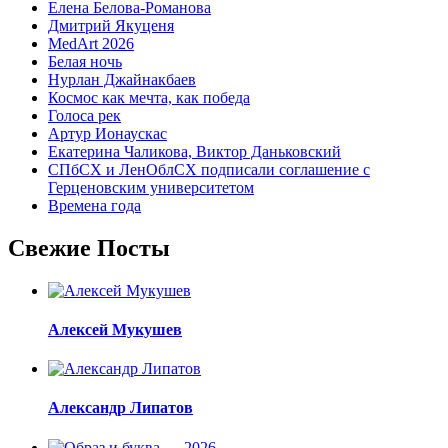
Елена Белова-Романова
Дмитрий Якуценя
MedArt 2026
Белая ночь
Нурлан Джайнакбаев
Космос как мечта, как победа
Голоса рек
Артур Ионаускас
Екатерина Чаликова, Виктор Даньковский
СПбСХ и ЛенОблСХ подписали соглашение с
Герценовским университетом
Времена года
Свежие Посты
Алексей Мукушев
Александр Липатов