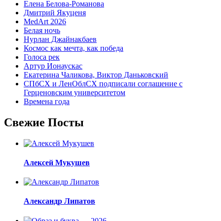
Елена Белова-Романова
Дмитрий Якуценя
MedArt 2026
Белая ночь
Нурлан Джайнакбаев
Космос как мечта, как победа
Голоса рек
Артур Ионаускас
Екатерина Чаликова, Виктор Даньковский
СПбСХ и ЛенОблСХ подписали соглашение с
Герценовским университетом
Времена года
Свежие Посты
Алексей Мукушев
Александр Липатов