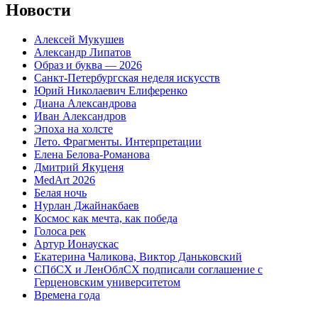
Новости
Алексей Мукушев
Александр Липатов
Образ и буква — 2026
Санкт-Петербургская неделя искусств
Юрий Николаевич Елиференко
Диана Александрова
Иван Александров
Эпоха на холсте
Лето. Фрагменты. Интерпретации
Елена Белова-Романова
Дмитрий Якуценя
MedArt 2026
Белая ночь
Нурлан Джайнакбаев
Космос как мечта, как победа
Голоса рек
Артур Ионаускас
Екатерина Чаликова, Виктор Даньковский
СПбСХ и ЛенОблСХ подписали соглашение с
Герценовским университетом
Времена года