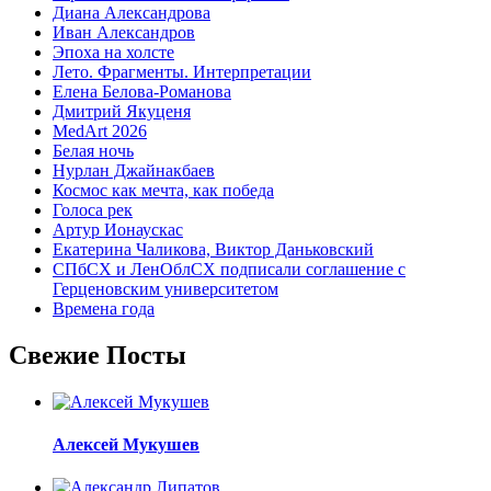
Диана Александрова
Иван Александров
Эпоха на холсте
Лето. Фрагменты. Интерпретации
Елена Белова-Романова
Дмитрий Якуценя
MedArt 2026
Белая ночь
Нурлан Джайнакбаев
Космос как мечта, как победа
Голоса рек
Артур Ионаускас
Екатерина Чаликова, Виктор Даньковский
СПбСХ и ЛенОблСХ подписали соглашение с
Герценовским университетом
Времена года
Свежие Посты
Алексей Мукушев