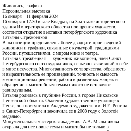
Живопись, графика
Персональная выставка
16 января – 11 февраля 2024
16 января в 17.30 в зале Квадрат, на 3-м этаже исторического
здания Императорского общества поощрения художеств,
состоится открытие выставки петербургского художника
Татьяны Стрежбецкой.
В экспозиции представлены более двадцати произведений
живописи и графики, связанные с культурой, традициями
России, путешествиями, с миром кино и театра.
Татьяна Стрежбецкая — художник-живописец, член Санкт-
Петербургского союза художников, серьезно заявивший о себе
в мире искусства. Многогранность ее творчества, образность
и выразительность ее произведений, точность и смелость
композиционных решений, работа в различных жанрах и
обращение к масштабным темам никого не оставляют
равнодушным.
Татьяна родилась в глубинке России, в городе Никольске
Пензенской области. Окончив художественное училище в
Пензе, она поступила в Академию художеств им. И.Е. Репина
в Санкт-Петербурге и закончила ее в 2008 году с Золотой
медалью.
Монументальная мастерская академика А.А. Мыльникова
открыла для нее новые темы и масштабы не только в