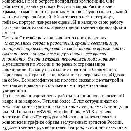
живописи, но и в остроте восприятия композиции. Она
работает в разных уголках России и мира. Расписывает
храмы, создает полотна разных жанров. Трудно сказать, какой
жанр у автора любимый. Ей интересно всё: натюрморт,
пейзаж, портрет, жанровые сцены. И в каждую свою работу
Татьяна обязательно вкладывает двойственный философский
смысл.
Татьяна Стрежбецкая так говорит о своих картинах:
«
Я стремлюсь создать радостный, яркий и светлый мир,
который стараюсь отразить в своей палитре красок, как бы
глядя на него и ощущая все окружающее, все краски
мироздания, душой и глазами персонажей моих картин
».
Путешествия по России и по разным странам мира
вдохновили Татьяну на создание полотен: « Соломенная
королева», « Игра в быка», «Катание на черепахах», «Одеяло
на себя». Ее многофигурные полотна связаны с культурой и
местными нравами и собственными переживаниями
увиденного.
На выставке представлены работы живописного проекта «В
кадре и за кадром». Татьяна более 15 лет сотрудничает со
многими киностудиями, такими как «Ленфильм», Киностудия
им. М. Горького, «RWS», «Proline-film», «АТК-студия»,
театрами Санкт-Петербурга и Москвы и запечатлевает в
живописи и графике образы заслуженных артистов России,
художественных руководителей театров, всемирно известных