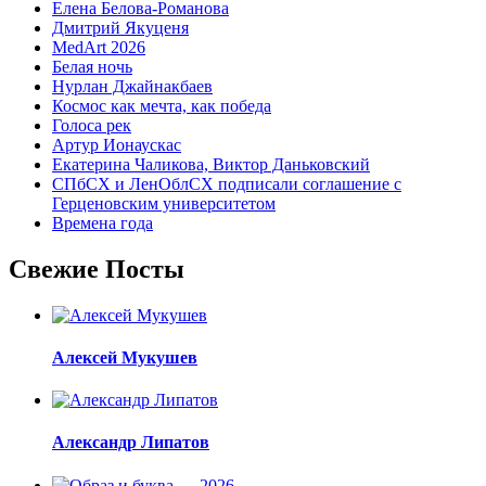
Елена Белова-Романова
Дмитрий Якуценя
MedArt 2026
Белая ночь
Нурлан Джайнакбаев
Космос как мечта, как победа
Голоса рек
Артур Ионаускас
Екатерина Чаликова, Виктор Даньковский
СПбСХ и ЛенОблСХ подписали соглашение с
Герценовским университетом
Времена года
Свежие Посты
Алексей Мукушев
Александр Липатов