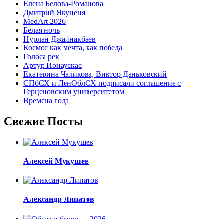
Елена Белова-Романова
Дмитрий Якуценя
MedArt 2026
Белая ночь
Нурлан Джайнакбаев
Космос как мечта, как победа
Голоса рек
Артур Ионаускас
Екатерина Чаликова, Виктор Даньковский
СПбСХ и ЛенОблСХ подписали соглашение с
Герценовским университетом
Времена года
Свежие Посты
Алексей Мукушев
Александр Липатов