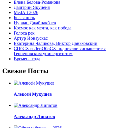
Елена Белова-Романова
Дмитрий Якуценя
MedArt 2026
Белая ночь
Нурлан Джайнакбаев
Космос как мечта, как победа
Голоса рек
Артур Ионаускас
Екатерина Чаликова, Виктор Даньковский
СПбСХ и ЛенОблСХ подписали соглашение с
Герценовским университетом
Времена года
Свежие Посты
Алексей Мукушев
Александр Липатов