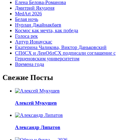
Елена Белова-Романова
Дмитрий Якуценя
MedArt 2026
Белая ночь
Нурлан Джайнакбаев
Космос как мечта, как победа
Голоса рек
Артур Ионаускас
Екатерина Чаликова, Виктор Даньковский
СПбСХ и ЛенОблСХ подписали соглашение с
Герценовским университетом
Времена года
Свежие Посты
Алексей Мукушев
Александр Липатов