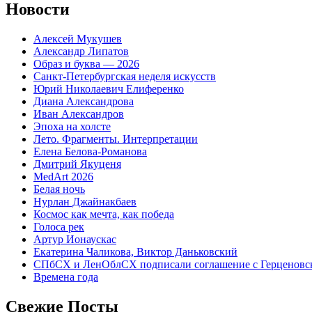
Новости
Алексей Мукушев
Александр Липатов
Образ и буква — 2026
Санкт-Петербургская неделя искусств
Юрий Николаевич Елиференко
Диана Александрова
Иван Александров
Эпоха на холсте
Лето. Фрагменты. Интерпретации
Елена Белова-Романова
Дмитрий Якуценя
MedArt 2026
Белая ночь
Нурлан Джайнакбаев
Космос как мечта, как победа
Голоса рек
Артур Ионаускас
Екатерина Чаликова, Виктор Даньковский
СПбСХ и ЛенОблСХ подписали соглашение с Герценовс
Времена года
Свежие Посты