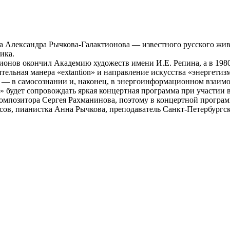
ка Александра Рычкова-Галактионова — известного русского жи
ика.
ионов окончил Академию художеств имени И.Е. Репина, а в 198
льная манера «extantion» и направление искусства «энергетизм»
м — в самосознании и, наконец, в энергоинформационном взаим
l» будет сопровождать яркая концертная программа при участи
 композитора Сергея Рахманинова, поэтому в концертной програ
ов, пианистка Анна Рычкова, преподаватель Санкт-Петербургск