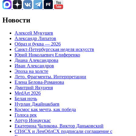
Новости
Алексей Мукушев
Александр Липатов
Образ и буква — 2026
Санкт-Петербургская неделя искусств
Юрий Николаевич Елиференко
Диана Александрова
Иван Александров
Эпоха на холсте
Лето. Фрагменты. Интерпретации
Елена Белова-Романова
Дмитрий Якуценя
MedArt 2026
Белая ночь
Нурлан Джайнакбаев
Космос как мечта, как победа
Голоса рек
Артур Ионаускас
Екатерина Чаликова, Виктор Даньковский
СПбСХ и ЛенОблСХ подписали соглашение с