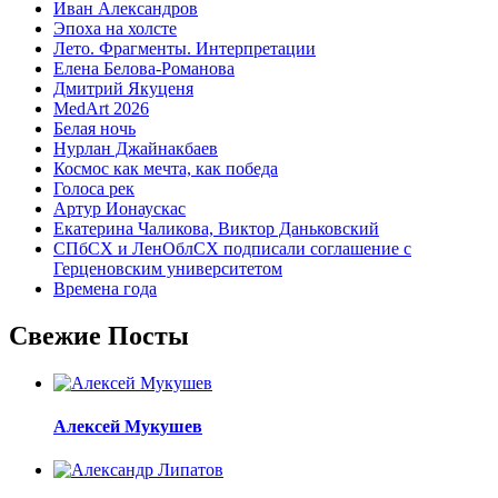
Иван Александров
Эпоха на холсте
Лето. Фрагменты. Интерпретации
Елена Белова-Романова
Дмитрий Якуценя
MedArt 2026
Белая ночь
Нурлан Джайнакбаев
Космос как мечта, как победа
Голоса рек
Артур Ионаускас
Екатерина Чаликова, Виктор Даньковский
СПбСХ и ЛенОблСХ подписали соглашение с
Герценовским университетом
Времена года
Свежие Посты
Алексей Мукушев