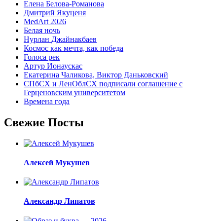
Елена Белова-Романова
Дмитрий Якуценя
MedArt 2026
Белая ночь
Нурлан Джайнакбаев
Космос как мечта, как победа
Голоса рек
Артур Ионаускас
Екатерина Чаликова, Виктор Даньковский
СПбСХ и ЛенОблСХ подписали соглашение с
Герценовским университетом
Времена года
Свежие Посты
Алексей Мукушев
Александр Липатов