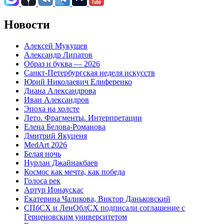
Новости
Алексей Мукушев
Александр Липатов
Образ и буква — 2026
Санкт-Петербургская неделя искусств
Юрий Николаевич Елиференко
Диана Александрова
Иван Александров
Эпоха на холсте
Лето. Фрагменты. Интерпретации
Елена Белова-Романова
Дмитрий Якуценя
MedArt 2026
Белая ночь
Нурлан Джайнакбаев
Космос как мечта, как победа
Голоса рек
Артур Ионаускас
Екатерина Чаликова, Виктор Даньковский
СПбСХ и ЛенОблСХ подписали соглашение с
Герценовским университетом