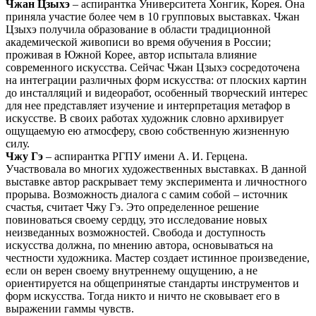
Чжан Цзыхэ
– аспирантка Университета Хонгик, Корея. Она
приняла участие более чем в 10 групповых выставках. Чжан
Цзыхэ получила образование в области традиционной
академической живописи во время обучения в России;
проживая в Южной Корее, автор испытала влияние
современного искусства. Сейчас Чжан Цзыхэ сосредоточена
на интеграции различных форм искусства: от плоских картин
до инсталляций и видеоработ, особенный творческий интерес
для нее представляет изучение и интерпретация метафор в
искусстве. В своих работах художник словно архивирует
ощущаемую ею атмосферу, свою собственную жизненную
силу.
Чжу Гэ
– аспирантка РГПУ имени А. И. Герцена.
Участвовала во многих художественных выставках. В данной
выставке автор раскрывает тему эксперимента и личностного
прорыва. Возможность диалога с самим собой – источник
счастья, считает Чжу Гэ. Это определенное решение
повиноваться своему сердцу, это исследование новых
неизведанных возможностей. Свобода и доступность
искусства должна, по мнению автора, основываться на
честности художника. Мастер создает истинное произведение,
если он верен своему внутреннему ощущению, а не
ориентируется на общепринятые стандарты инструментов и
форм искусства. Тогда никто и ничто не сковывает его в
выражении гаммы чувств.