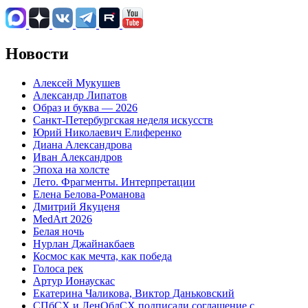
Новости
Алексей Мукушев
Александр Липатов
Образ и буква — 2026
Санкт-Петербургская неделя искусств
Юрий Николаевич Елиференко
Диана Александрова
Иван Александров
Эпоха на холсте
Лето. Фрагменты. Интерпретации
Елена Белова-Романова
Дмитрий Якуценя
MedArt 2026
Белая ночь
Нурлан Джайнакбаев
Космос как мечта, как победа
Голоса рек
Артур Ионаускас
Екатерина Чаликова, Виктор Даньковский
СПбСХ и ЛенОблСХ подписали соглашение с