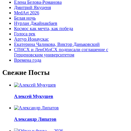
Елена Белова-Романова
Дмитрий Якуценя
MedArt 2026
Белая ночь
Нурлан Джайнакбаев
Космос как мечта, как победа
Голоса рек
Артур Ионаускас
Екатерина Чаликова, Виктор Даньковский
СПбСХ и ЛенОблСХ подписали соглашение с
Герценовским университетом
Времена года
Свежие Посты
Алексей Мукушев
Александр Липатов