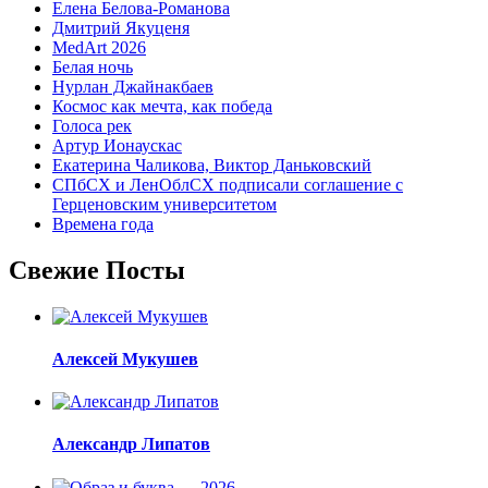
Елена Белова-Романова
Дмитрий Якуценя
MedArt 2026
Белая ночь
Нурлан Джайнакбаев
Космос как мечта, как победа
Голоса рек
Артур Ионаускас
Екатерина Чаликова, Виктор Даньковский
СПбСХ и ЛенОблСХ подписали соглашение с
Герценовским университетом
Времена года
Свежие Посты
Алексей Мукушев
Александр Липатов