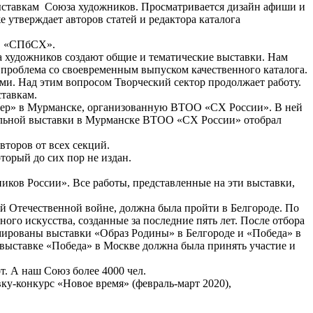
выставкам Союза художников. Просматривается дизайн афиши и
е утверждает авторов статей и редактора каталога
ОО «СПбСХ».
а художников создают общие и тематические выставки. Нам
 проблема со своевременным выпуском качественного каталога.
ми. Над этим вопросом Творческий сектор продолжает работу.
ставкам.
евер» в Мурманске, организованную ВТОО «СХ России». В ней
нальной выставки в Мурманске ВТОО «СХ России» отобрал
торов от всех секций.
торый до сих пор не издан.
ков России». Все работы, представленные на эти выставки,
ой Отечественной войне, должна была пройти в Белгороде. По
го искусства, созданные за последние пять лет. После отбора
ированы выставки «Образ Родины» в Белгороде и «Победа» в
а выставке «Победа» в Москве должна была принять участие и
т. А наш Союз более 4000 чел.
у-конкурс «Новое время» (февраль-март 2020),