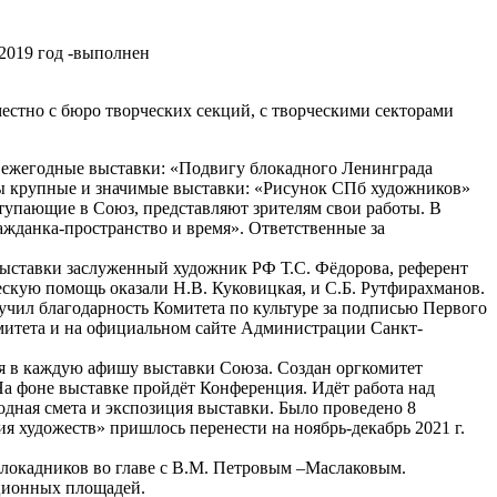
 2019 год -выполнен
местно с бюро творческих секций, с творческими секторами
ые ежегодные выставки: «Подвигу блокадного Ленинграда
ны крупные и значимые выставки: «Рисунок СПб художников»
ступающие в Союз, представляют зрителям свои работы. В
ажданка-пространство и время». Ответственные за
выставки заслуженный художник РФ Т.С. Фёдорова, референт
ескую помощь оказали Н.В. Куковицкая, и С.Б. Рутфирахманов.
лучил благодарность Комитета по культуре за подписью Первого
митета и на официальном сайте Администрации Санкт-
я в каждую афишу выставки Союза. Создан оргкомитет
На фоне выставке пройдёт Конференция. Идёт работа над
одная смета и экспозиция выставки. Было проведено 8
 художеств» пришлось перенести на ноябрь-декабрь 2021 г.
локадников во главе с В.М. Петровым –Маслаковым.
иционных площадей.