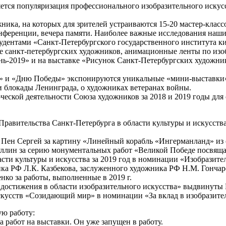
яется популяризация профессионального изобразительного иску
ика, на которых для зрителей устраиваются 15-20 мастер-классо
онференции, вечера памяти. Наиболее важные исследования наши
удентами «Санкт-Петербургского государственного института к
е санкт-петербургских художников, анимационные ленты по изо
нь-2019» и на выставке «Рисунок Санкт-Петербургских художни
» и «Дню Победы» экспонируются уникальные «мини-выставки» 
 блокады Ленинграда, о художниках ветеранах войны.
ческой деятельности Союза художников за 2018 и 2019 годы д
Правительства Санкт-Петербурга в области культуры и искусс
Пен Сергей за картину «Линейный корабль «Ингерманланд» из с
ин за серию монументальных работ «Великой Победе посвящае
асти культуры и искусства за 2019 год в номинации «Изобрази
а РФ Л.К. Казбекова, заслуженного художника РФ Н.М. Гончаро
нко за работы, выполненные в 2019 г.
остижения в области изобразительного искусства» выдвинуты И
кусств «Созидающий мир» в номинации «За вклад в изобразител
ю работу:
а работ на выставки. Он уже запущен в работу.