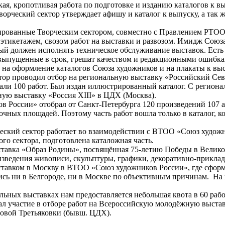
ая, кропотливая работа по подготовке и изданию каталогов к 
ворческий сектор утверждает афишу и каталог к выпуску, а так ж
анированные Творческим сектором, совместно с Правлением РТ
этикетажем, свозом работ на выставки и развозом. Имидж Союз
рый должен исполнять техническое обслуживание выставок. Есть
 выпущенные в срок, грешат качеством и редакционными ошибка
х на оформление каталогов Союза художников и на плакаты к вы
ектор проводил отбор на региональную выставку «Российский С
вали 100 работ. Был издан иллюстрированный каталог. С регио
ую выставку «Россия XIII» в ЦДХ (Москва).
 России» отобрал от Санкт-Петербурга 120 произведений 107 ав
очных площадей. Поэтому часть работ вошла только в каталог, ко
ский сектор работает во взаимодействии с ВТОО «Союз художни
го сектора, подготовлена каталожная часть.
выставка «Образ Родины», посвящённая 75-летию Победы в Велик
ведения живописи, скульптуры, графики, декоративно-прикладно
тавком в Москву в ВТОО «Союз художников России», где сформ
ялись ни в Белгороде, ни в Москве по объективным причинам. Н
ьных выставках нам предоставляется небольшая квота в 60 рабо
л участие в отборе работ на Всероссийскую молодёжную выставк
овой Третьяковки (бывш. ЦДХ).