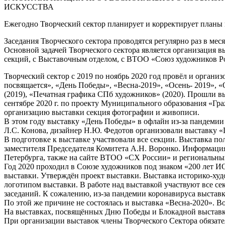
ИСКУССТВА
Ежегодно Творческий сектор планирует и корректирует планы 
Заседания Творческого сектора проводятся регулярно раз в меся
Основной задачей Творческого сектора является организация в
секций, с Выставочным отделом, с ВТОО «Союз художников Р
Творческий сектор с 2019 по ноябрь 2020 год провёл и орган
посвящается», «День Победы», «Весна-2019», «Осень- 2019»,
(2019), «Печатная графика СПб художников» (2020). Прошли в
сентябре 2020 г. по проекту Муниципального образования «Гр
организацию выставки секция фотографии и живописи.
В этом году выставку «День Победы» в офлайн из-за пандеми
Л.С. Конова, дизайнер Н.Ю. Федотов организовали выставку «П
В подготовке к выставке участвовали все секции. Выставка по
заместителя Председателя Комитета А.Н. Воронко. Информаци
Петербурга, также на сайте ВТОО «СХ России» и региональны
Год 2020 проходил в Союзе художников под знаком «200 лет 
выставки. Утверждён проект выставки. Выставка историко-худо
логотипом выставки. В работе над выставкой участвуют все се
заседаний. К сожалению, из-за пандемии коронавируса выстав
По этой же причине не состоялась и выставка «Весна-2020». В
На выставках, посвящённых Дню Победы и Блокадной выставке
При организации выставок члены Творческого Сектора обязат