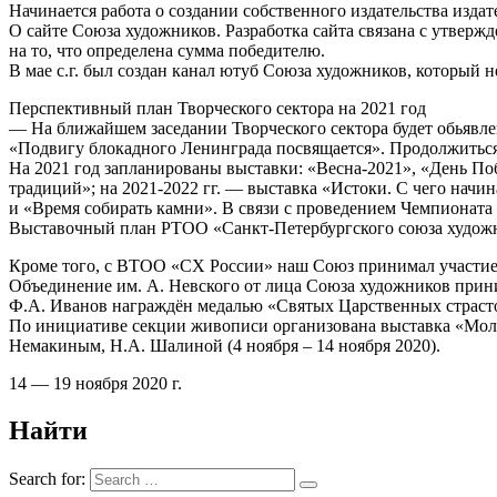
Начинается работа о создании собственного издательства изда
О сайте Союза художников. Разработка сайта связана с утвер
на то, что определена сумма победителю.
В мае с.г. был создан канал ютуб Союза художников, который 
Перспективный план Творческого сектора на 2021 год
— На ближайшем заседании Творческого сектора будет обьявле
«Подвигу блокадного Ленинграда посвящается». Продолжиться
На 2021 год запланированы выставки: «Весна-2021», «День П
традиций»; на 2021-2022 гг. — выставка «Истоки. С чего начин
и «Время собирать камни». В связи с проведением Чемпионата 
Выставочный план РТОО «Санкт-Петербургского союза художн
Кроме того, с ВТОО «СХ России» наш Союз принимал участие в
Объединение им. А. Невского от лица Союза художников прин
Ф.А. Иванов награждён медалью «Святых Царственных страсто
По инициативе секции живописи организована выставка «Моло
Немакиным, Н.А. Шалиной (4 ноября – 14 ноября 2020).
14 — 19 ноября 2020 г.
Найти
Search for: