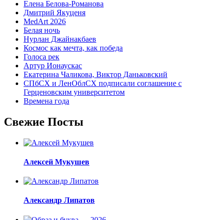
Елена Белова-Романова
Дмитрий Якуценя
MedArt 2026
Белая ночь
Нурлан Джайнакбаев
Космос как мечта, как победа
Голоса рек
Артур Ионаускас
Екатерина Чаликова, Виктор Даньковский
СПбСХ и ЛенОблСХ подписали соглашение с
Герценовским университетом
Времена года
Свежие Посты
Алексей Мукушев
Александр Липатов