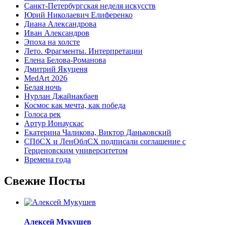
Санкт-Петербургская неделя искусств
Юрий Николаевич Елиференко
Диана Александрова
Иван Александров
Эпоха на холсте
Лето. Фрагменты. Интерпретации
Елена Белова-Романова
Дмитрий Якуценя
MedArt 2026
Белая ночь
Нурлан Джайнакбаев
Космос как мечта, как победа
Голоса рек
Артур Ионаускас
Екатерина Чаликова, Виктор Даньковский
СПбСХ и ЛенОблСХ подписали соглашение с
Герценовским университетом
Времена года
Свежие Посты
Алексей Мукушев