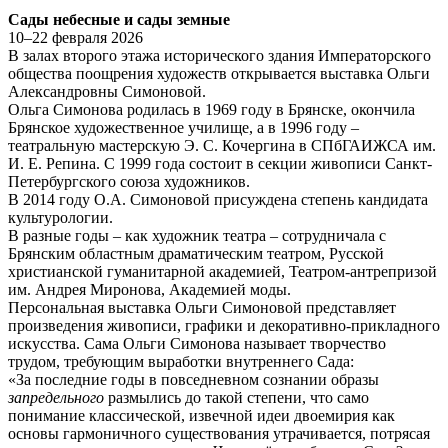
Сады небесные и сады земные
10–22 февраля 2026
В залах второго этажа исторического здания Императорского
общества поощрения художеств открывается выставка Ольги
Александровны Симоновой.
Ольга Симонова родилась в 1969 году в Брянске, окончила
Брянское художественное училище, а в 1996 году –
театральную мастерскую Э. С. Кочергина в СПбГАИЖСА им.
И. Е. Репина. С 1999 года состоит в секции живописи Санкт-
Петербургского союза художников.
В 2014 году О.А. Симоновой присуждена степень кандидата
культурологии.
В разные годы – как художник театра – сотрудничала с
Брянским областным драматическим театром, Русской
христианской гуманитарной академией, Театром-антрепризой
им. Андрея Миронова, Академией моды.
Персональная выставка Ольги Симоновой представляет
произведения живописи, графики и декоративно-прикладного
искусства. Сама Ольги Симонова называет творчество
трудом, требующим выработки внутреннего Сада:
«За последние годы в повседневном сознании образы
запредельного
размылись до такой степени, что само
понимание классической, извечной идеи двоемирия как
основы гармоничного существования утрачивается, потрясая