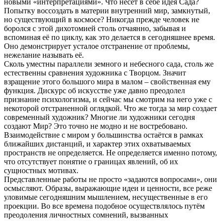
новыми «интерпретациями». Что несёт в себе идея Сада?
Попытку воссоздать в материи внутренний мир, замкнутый,
но существующий в космосе? Никогда прежде человек не
боролся с этой дихотомией столь отчаянно, забывая и
вспоминая её по циклу, как это делается в сегодняшнее время.
Оно демонстрирует усталое отстранение от проблемы,
нежелание называть её.
Сколь уместны параллели земного и небесного сада, столь же
естественны сравнения художника с Творцом. Значит
взращение этого большого мира в малом – свойственная ему
функция. Дискурс об искусстве уже давно преодолел
признание психологизма, и сейчас мы смотрим на него уже с
некоторой отстраненной оглядкой. Что же тогда за мир создает
современный художник? Многие ли художники сегодня
создают Мир? Это точно не модно и не востребовано.
Взаимодействие с миром у большинства остаётся в рамках
ближайших дистанций, и характер этих охватываемых
пространств не определяется. Не определяется именно потому,
что отсутствует понятие о границах явлений, об их
сущностных мотивах.
Представленные работы не просто «задаются вопросами», они
осмысляют. Образы, выражающие идеи и ценности, все реже
уловимые сегодняшним мышлением, несущественные в его
проекции. Во все времена подобное осуществлялось путём
преодоления личностных сомнений, вызванных