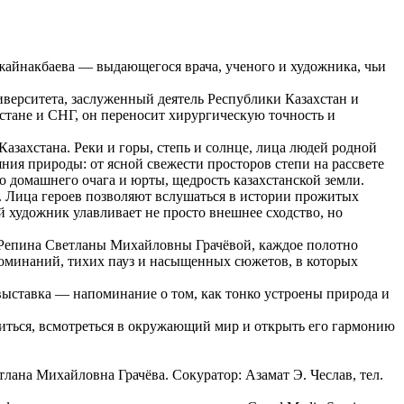
жайнакбаева — выдающегося врача, ученого и художника, чьи
верситета, заслуженный деятель Республики Казахстан и
тане и СНГ, он переносит хирургическую точность и
захстана. Реки и горы, степь и солнце, лица людей родной
ния природы: от ясной свежести просторов степи на рассвете
 домашнего очага и юрты, щедрость казахстанской земли.
. Лица героев позволяют вслушаться в истории прожитых
й художник улавливает не просто внешнее сходство, но
 Репина Светланы Михайловны Грачёвой, каждое полотно
поминаний, тихих пауз и насыщенных сюжетов, в которых
выставка — напоминание о том, как тонко устроены природа и
иться, всмотреться в окружающий мир и открыть его гармонию
ана Михайловна Грачёва. Сокуратор: Азамат Э. Чеслав, тел.