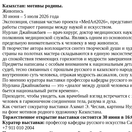
Казахстан: мотивы родины.
Живопись
30 июня – 5 июля 2026 года
Экспозиция, ставшая частью проекта «MedArt2026», представи
работы стирают границы между наукой и искусством.
Нурлан Джайнакбаев — врач-хирург, доктор медицинских наук,
полковник медицинской службы. Являясь одним из основополо
предельную внимательность к человеку в мир живописи.
В творчестве автора воплощается синтез творческой души и х
страны на полотнах мастера складываются в единую экосистему
до спокойствия темнеющих горизонтов и мудрости завершения 
Предметы написаны с особым вниманием к национальным детал
судеб, тесно связанных с прошлым русского и казахского наро
внутреннюю суть человека, отражая мудрость аксакалов, силу х
По мнению куратора выставки профессора кафедры русского и
Нурлана Джайнакбаева — это «диалог между душой человека и
бьется национальный ритм времени».
Приходите, чтобы увидеть, как врачебный взгляд встречается 
человек в гармоничном соединении тела, разума и духа.
Как считает сокуратор выставки Азамат Э. Чеслав, картины Н
на фоне мотивов родного художнику Казахстана.
Торжественное открытие выставки состоится 30 июня в 16
Куратор выставки:
профессор кафедры русского искусства Са
+7 911 010 2004