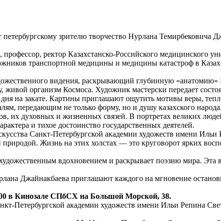
т петербургскому зрителю творчество Нурлана Темирбековича Д
 профессор, ректор Казахстанско-Российского медицинского уни
жников транспортной медицины и медицины катастроф в Казахс
удожественного видения, раскрывающий глубинную «анатомию» Ка
, живой организм Космоса. Художник мастерски передает состоя
дня на закате. Картины приглашают ощутить мотивы веры, тепло
ям, передающим не только форму, но и душу казахского народа
дов, их духовных и жизненных связей. В портретах великих люде
арактера и тихое достоинство государственных деятелей.
скусства Санкт-Петербургской академии художеств имени Ильи
 природой. Жизнь на этих холстах — это круговорот ярких вос
с художественным вдохновением и раскрывает поэзию мира. Эта 
урлана Джайнакбаева приглашают каждого на мгновение останов
:00 в Кинозале СПбСХ на Большой Морской, 38.
нкт-Петербургской академии художеств имени Ильи Репина Светл