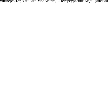
ниверситет, клиника MedArt.pro, «Петербургский медицинский 