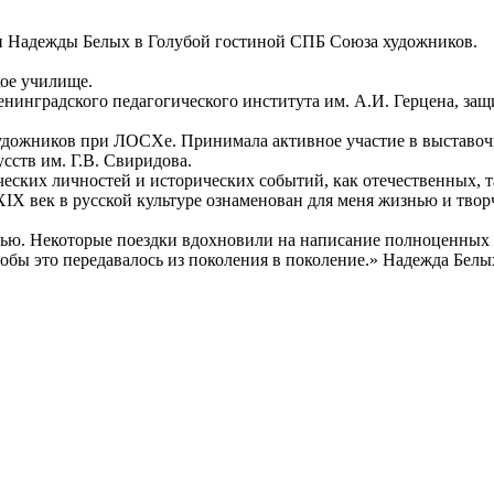
си Надежды Белых в Голубой гостиной СПБ Союза художников.
кое училище.
енинградского педагогического института им. А.И. Герцена, з
художников при ЛОСХе. Принимала активное участие в выставочн
сств им. Г.В. Свиридова.
еских личностей и исторических событий, как отечественных, т
XIX век в русской культуре ознаменован для меня жизнью и тво
елью. Некоторые поездки вдохновили на написание полноценных 
обы это передавалось из поколения в поколение.» Надежда Белы