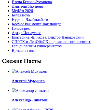
Елена Белова-Романова
Дмитрий Якуценя
MedArt 2026
Белая ночь
Нурлан Джайнакбаев
Космос как мечта, как победа
Голоса рек
Артур Ионаускас
Екатерина Чаликова, Виктор Даньковский
СПбСХ и ЛенОблСХ подписали соглашение с
Герценовским университетом
Времена года
Свежие Посты
Алексей Мукушев
Александр Липатов