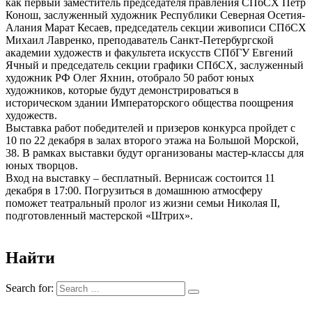
как первый заместитель председателя правления СПбСХ Пётр
Конош, заслуженный художник Республики Северная Осетия-
Алания Марат Кесаев, председатель секции живописи СПбСХ
Михаил Лавренко, преподаватель Санкт-Петербургской
академии художеств и факультета искусств СПбГУ Евгений
Ячный и председатель секции графики СПбСХ, заслуженный
художник РФ Олег Яхнин, отобрало 50 работ юных
художников, которые будут демонстрироваться в
историческом здании Императорского общества поощрения
художеств.
Выставка работ победителей и призеров конкурса пройдет с
10 по 22 декабря в залах второго этажа на Большой Морской,
38. В рамках выставки будут организованы мастер-классы для
юных творцов.
Вход на выставку – бесплатный. Вернисаж состоится 11
декабря в 17:00. Погрузиться в домашнюю атмосферу
поможет театральный пролог из жизни семьи Николая II,
подготовленный мастерской «Штрих».
Найти
Search for: