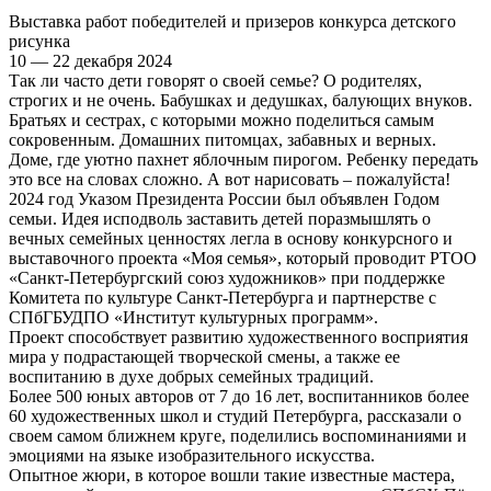
Выставка работ победителей и призеров конкурса детского
рисунка
10 — 22 декабря 2024
Так ли часто дети говорят о своей семье? О родителях,
строгих и не очень. Бабушках и дедушках, балующих внуков.
Братьях и сестрах, с которыми можно поделиться самым
сокровенным. Домашних питомцах, забавных и верных.
Доме, где уютно пахнет яблочным пирогом. Ребенку передать
это все на словах сложно. А вот нарисовать – пожалуйста!
2024 год Указом Президента России был объявлен Годом
семьи. Идея исподволь заставить детей поразмышлять о
вечных семейных ценностях легла в основу конкурсного и
выставочного проекта «Моя семья», который проводит РТОО
«Санкт-Петербургский союз художников» при поддержке
Комитета по культуре Санкт-Петербурга и партнерстве с
СПбГБУДПО «Институт культурных программ».
Проект способствует развитию художественного восприятия
мира у подрастающей творческой смены, а также ее
воспитанию в духе добрых семейных традиций.
Более 500 юных авторов от 7 до 16 лет, воспитанников более
60 художественных школ и студий Петербурга, рассказали о
своем самом ближнем круге, поделились воспоминаниями и
эмоциями на языке изобразительного искусства.
Опытное жюри, в которое вошли такие известные мастера,