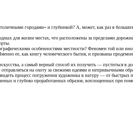
оличными городами» и глубинкой? А, может, как раз в больших 
годных для жизни местах, что расположены за пределами дорож
ерты.
еографическими особенностями местности? Феномен той или иной
менно ее, как книгу человеческого бытия, и призваны продемо
искусства, а самый верный способ их получить — пуститься в до
и отправляться на охоту за свежими идеями и непривычными об
ь увидеть процесс погружения художника в натуру — от быстры
нных и глубоко проработанных образов, воплощенных при помо