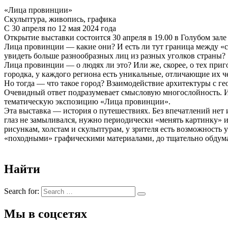
«Лица провинции»
Скульптура, живопись, графика
С 30 апреля по 12 мая 2024 года
Открытие выставки состоится 30 апреля в 19.00 в Голубом зале
Лица провинции — какие они? И есть ли тут граница между «ст
увидеть больше разнообразных лиц из разных уголков страны?
Лица провинции — о людях ли это? Или же, скорее, о тех при
городка, у каждого региона есть уникальные, отличающие их ч
Но тогда — что такое город? Взаимодействие архитектуры с г
Очевидный ответ подразумевает смысловую многослойность. И
тематическую экспозицию «Лица провинции».
Эта выставка — история о путешествиях. Без впечатлений нет 
глаз не замыливался, нужно периодически «менять картинку» 
рисункам, холстам и скульптурам, у зрителя есть возможност
«походными» графическими материалами, до тщательно обдума
Найти
Search for:
Мы в соцсетях