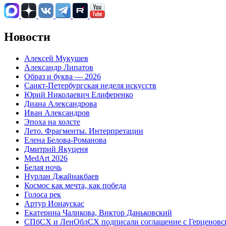
Новости
Алексей Мукушев
Александр Липатов
Образ и буква — 2026
Санкт-Петербургская неделя искусств
Юрий Николаевич Елиференко
Диана Александрова
Иван Александров
Эпоха на холсте
Лето. Фрагменты. Интерпретации
Елена Белова-Романова
Дмитрий Якуценя
MedArt 2026
Белая ночь
Нурлан Джайнакбаев
Космос как мечта, как победа
Голоса рек
Артур Ионаускас
Екатерина Чаликова, Виктор Даньковский
СПбСХ и ЛенОблСХ подписали соглашение с Герценовс