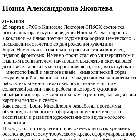
Нонна Александровна Яковлева
ЛЕКЦИЯ
25 марта в 17:00 в Кинозале Лектория СПбСХ состоится
лекция доктора искусствоведения Нонны Александровны
Яковлевой «Личная поэтика художника Бориса Неменского»,
посвященная столетию со дня рождения художника.
Борис Неменский – советский и российский живописец,
педагог, фронтовик. Именно фронт стал его университетом и
главным воспитателем, научившим выделять в окружающей
действительности смысл происходящего, создавать глубокий
– многослойный и многозначный – символический образ,
сохраняющий дыхание жизни. Этим дыханием наполнены его
работы как военной тематики, посвященные тяготам
солдатской жизни, так и работы, в которых художник
обращается к образам женщины, к материнству, насыщая свои
картины теплом и светом.
Как педагог Борис Михайлович разработал программы
обучения, нацеленные на формирование эстетического
воспитания и развития художественного вкуса молодого
поколения.
Пройдя долгий творческий и человеческий путь, художник
остался верен своему творческому кредо, сформулированному
в одной из статей, посвященных искусству – «Вера в свой