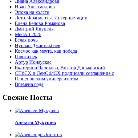
Диана Александрова
Иван Александров
Эпоха на холсте
Лето. Фрагменты. Интерпретации
Елена Белова-Романова
Дмитрий Якуценя
MedArt 2026
Белая ночь
Нурлан Джайнакбаев
Космос как мечта, как победа
Голоса рек
Артур Ионаускас
Екатерина Чаликова, Виктор Даньковский
СПбСХ и ЛенОблСХ подписали соглашение с
Герценовским университетом
Времена года
Свежие Посты
Алексей Мукушев