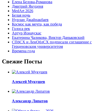
Елена Белова-Романова
Дмитрий Якуценя
MedArt 2026
Белая ночь
Нурлан Джайнакбаев
Космос как мечта, как победа
Голоса рек
Артур Ионаускас
Екатерина Чаликова, Виктор Даньковский
СПбСХ и ЛенОблСХ подписали соглашение с
Герценовским университетом
Времена года
Свежие Посты
Алексей Мукушев
Александр Липатов