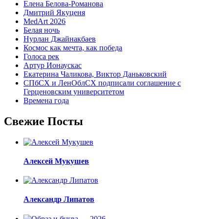
Елена Белова-Романова
Дмитрий Якуценя
MedArt 2026
Белая ночь
Нурлан Джайнакбаев
Космос как мечта, как победа
Голоса рек
Артур Ионаускас
Екатерина Чаликова, Виктор Даньковский
СПбСХ и ЛенОблСХ подписали соглашение с
Герценовским университетом
Времена года
Свежие Посты
Алексей Мукушев
Александр Липатов