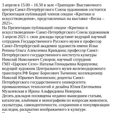
3 апреля в 15.00 – 16.50 в зале «Трапеция» Выставочного
центра Санкт-Петербургского Союза художников состоится
Презентация публикаций членов секции «Критики и
искусствоведения», представленных на выставке «Весна –
2021».
На Презентации публикаций секции «Критики и
искусствоведения» Санкт-Петербургского Союза художников
3 апреля 2021 г. свои доклады представят ведущий научный
сотрудник Государственного Русского музея и профессор
Санкт-Петербургской академии художеств имени Ильи
Репина Ольга Алексеевна Кривдина; профессор Санкт-
Петербургского государственного института культуры
Николай Николаевич Суворов; научный сотрудник
ГМЗ «Царское Село» Наталья Геннадьевна Коршунова;
ведущий художник Центрального музея железнодорожного
транспорта РФ Борис Борисович Тычинин; коллекционер
Николай Юрьевич Кононихин; доценты Санкт-
Петербургского государственного университета
промышленных технологий и дизайна Юлия Евгеньевна
Музалевская и Ирина Альфредовна Неверова.
Десять докладов посвящены недавно вышедшим статьям,
каталогам, альбомам и монографиям по вопросам живописи,
скульптуры, самоидентичности, сохранения и популяризации
наследия, раскрытию воображаемого в культуре.